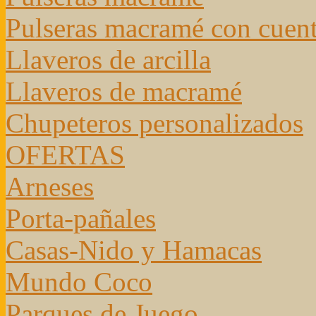
Pulseras macramé con cuen
Llaveros de arcilla
Llaveros de macramé
Chupeteros personalizados
OFERTAS
Arneses
Porta-pañales
Casas-Nido y Hamacas
Mundo Coco
Parques de Juego