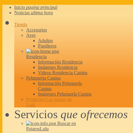
Inicio
pagina principal
Noticias
ultima hora
Tienda
Accesorios
Aves
Adultos
Papilleros
Residencia
Información Residencia
Imágenes Residencia
Videos Residencia Canina
Peluqueria Canina
Información Peluquería
Canina
Imágenes Peluquería Canina
Productos Las manos de
Lulú
Servicios
que ofrecemos
Buscar en
PajarosLulu