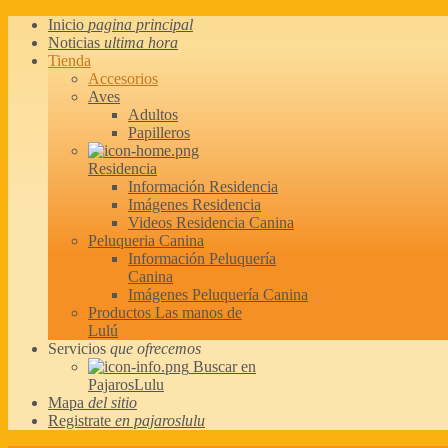
Inicio
pagina principal
Noticias
ultima hora
Tienda
Accesorios
Aves
Adultos
Papilleros
Residencia
Información Residencia
Imágenes Residencia
Videos Residencia Canina
Peluqueria Canina
Información Peluquería
Canina
Imágenes Peluquería Canina
Productos Las manos de
Lulú
Servicios
que ofrecemos
Buscar en
PajarosLulu
Mapa
del sitio
Registrate
en pajaroslulu