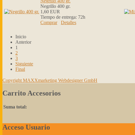
Negrillo 400 gr.
Negrillo 400 gr.
1,60 EUR
Tiempo de entrega:
72h
Comprar
Detalles
Inicio
Anterior
1
2
3
Siguiente
Final
Copyright MAXXmarketing Webdesigner GmbH
Carrito Accesorios
Suma total:
Acceso Usuario