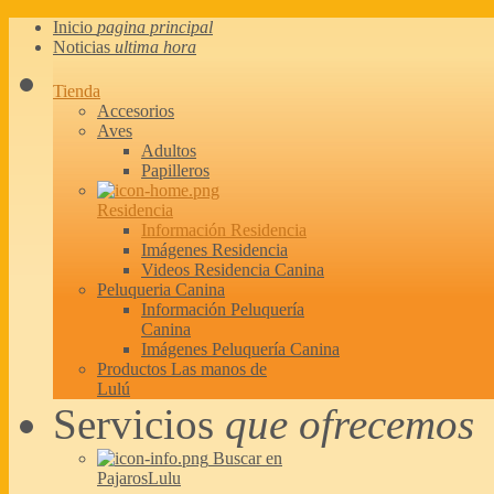
Inicio
pagina principal
Noticias
ultima hora
Tienda
Accesorios
Aves
Adultos
Papilleros
Residencia
Información Residencia
Imágenes Residencia
Videos Residencia Canina
Peluqueria Canina
Información Peluquería
Canina
Imágenes Peluquería Canina
Productos Las manos de
Lulú
Servicios
que ofrecemos
Buscar en
PajarosLulu