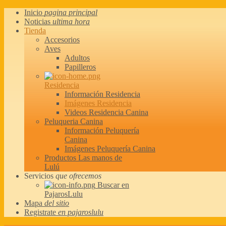
Inicio
pagina principal
Noticias
ultima hora
Tienda
Accesorios
Aves
Adultos
Papilleros
Residencia
Información Residencia
Imágenes Residencia
Videos Residencia Canina
Peluqueria Canina
Información Peluquería
Canina
Imágenes Peluquería Canina
Productos Las manos de
Lulú
Servicios
que ofrecemos
Buscar en
PajarosLulu
Mapa
del sitio
Registrate
en pajaroslulu