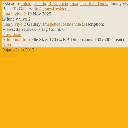
Está aquí:
Inicio
Tienda
Residencia
Imágenes Residencia
luna y yi
Back To Gallery:
Imágenes Residencia
luna y yiyo 2
10 Nov 2025
luna y yiyo 2
Gallery:
Imágenes Residencia
Description:
Views:
335
Loves:
0
Tag Count:
0
Download
Additional Info
File Size:
170.64 KB
Dimensions:
760x600
Created:
Next
PajarosLulu 2012
Ir arriba