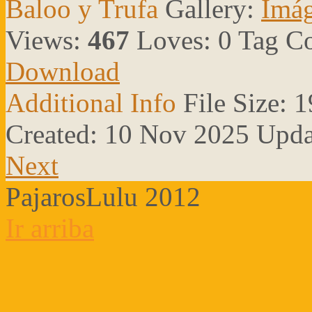
Baloo y Trufa
Gallery:
Imág
Views:
467
Loves:
0
Tag C
Download
Additional Info
File Size:
1
Created:
10 Nov 2025
Upda
Next
PajarosLulu 2012
Ir arriba