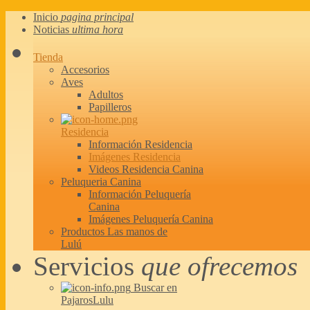
Inicio
pagina principal
Noticias
ultima hora
Tienda
Accesorios
Aves
Adultos
Papilleros
Residencia
Información Residencia
Imágenes Residencia
Videos Residencia Canina
Peluqueria Canina
Información Peluquería
Canina
Imágenes Peluquería Canina
Productos Las manos de
Lulú
Servicios
que ofrecemos
Buscar en
PajarosLulu