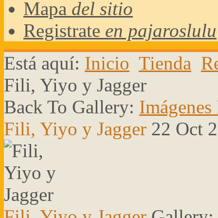
Mapa
del sitio
Registrate
en pajaroslulu
Está aquí:
Inicio
Tienda
Re
Fili, Yiyo y Jagger
Back To Gallery:
Imágenes 
Fili, Yiyo y Jagger
22 Oct 
Fili, Yiyo y Jagger
Gallery