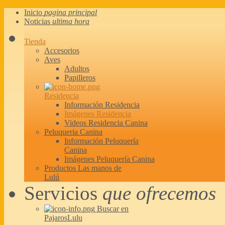
Inicio
pagina principal
Noticias
ultima hora
Tienda
Accesorios
Aves
Adultos
Papilleros
Residencia
Información Residencia
Imágenes Residencia
Videos Residencia Canina
Peluqueria Canina
Información Peluquería
Canina
Imágenes Peluquería Canina
Productos Las manos de
Lulú
Servicios
que ofrecemos
Buscar en
PajarosLulu