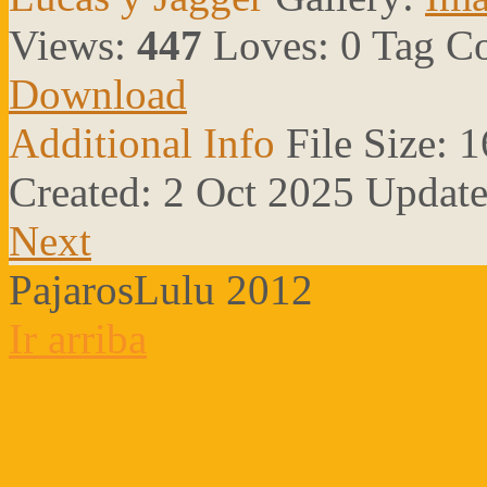
Views:
447
Loves:
0
Tag C
Download
Additional Info
File Size:
1
Created:
2 Oct 2025
Updat
Next
PajarosLulu 2012
Ir arriba