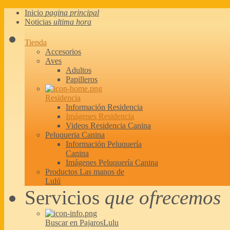
Inicio
pagina principal
Noticias
ultima hora
Tienda
Accesorios
Aves
Adultos
Papilleros
Residencia
Información Residencia
Imágenes Residencia
Videos Residencia Canina
Peluqueria Canina
Información Peluquería
Canina
Imágenes Peluquería Canina
Productos Las manos de
Lulú
Servicios
que ofrecemos
Buscar en PajarosLulu