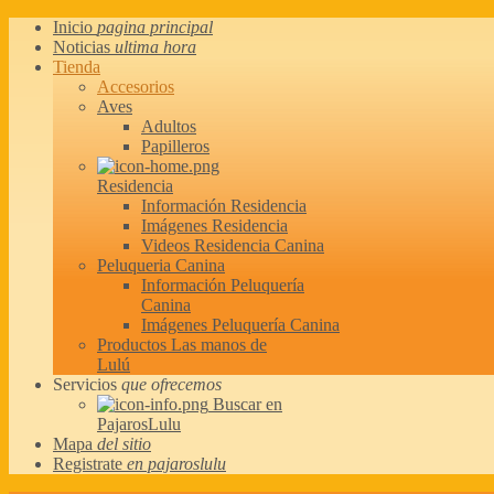
Inicio
pagina principal
Noticias
ultima hora
Tienda
Accesorios
Aves
Adultos
Papilleros
Residencia
Información Residencia
Imágenes Residencia
Videos Residencia Canina
Peluqueria Canina
Información Peluquería
Canina
Imágenes Peluquería Canina
Productos Las manos de
Lulú
Servicios
que ofrecemos
Buscar en
PajarosLulu
Mapa
del sitio
Registrate
en pajaroslulu