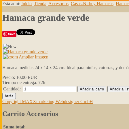
Está aquí:
Inicio
Tienda
Accesorios
Casas-Nido y Hamacas
Hamac
Hamaca grande verde
Save
Ampliar Imagen
Hamaca medidas 24 x 14 x 24 cm. Ideal para ninfas, cotorras, y demás 
Precio:
10,00 EUR
Tiempo de entrega: 72h
Cantidad:
Copyright MAXXmarketing Webdesigner GmbH
Carrito Accesorios
Suma total: