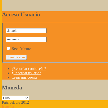
Acceso Usuario
Recuérdeme
¿Recordar contraseña?
¿Recordar usuario?
Crear una cuenta
Moneda
PajarosLulu 2012
Ir arriba