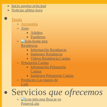
Inicio
pagina principal
Noticias
ultima hora
Tienda
Accesorios
Aves
Adultos
Papilleros
Residencia
Información Residencia
Imágenes Residencia
Videos Residencia Canina
Peluqueria Canina
Información Peluquería
Canina
Imágenes Peluquería Canina
Productos Las manos de
Lulú
Servicios
que ofrecemos
Buscar en
PajarosLulu